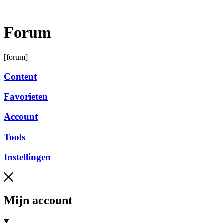
Ga
naar
de
Forum
inhoud
[forum]
Content
Favorieten
Account
Tools
Instellingen
Mijn account