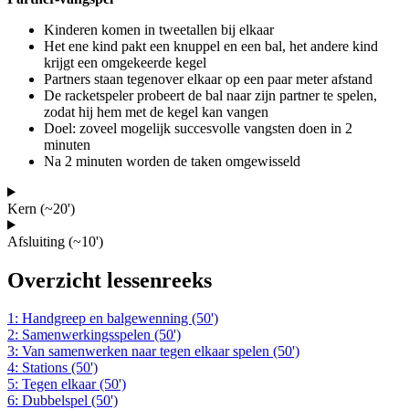
Kinderen komen in tweetallen bij elkaar
Het ene kind pakt een knuppel en een bal, het andere kind
krijgt een omgekeerde kegel
Partners staan tegenover elkaar op een paar meter afstand
De racketspeler probeert de bal naar zijn partner te spelen,
zodat hij hem met de kegel kan vangen
Doel: zoveel mogelijk succesvolle vangsten doen in 2
minuten
Na 2 minuten worden de taken omgewisseld
Kern (~20')
Afsluiting (~10')
Overzicht lessenreeks
1: Handgreep en balgewenning (50')
2: Samenwerkingsspelen (50')
3: Van samenwerken naar tegen elkaar spelen (50')
4: Stations (50')
5: Tegen elkaar (50')
6: Dubbelspel (50')