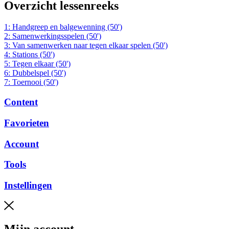
Overzicht lessenreeks
1: Handgreep en balgewenning (50')
2: Samenwerkingsspelen (50')
3: Van samenwerken naar tegen elkaar spelen (50')
4: Stations (50')
5: Tegen elkaar (50')
6: Dubbelspel (50')
7: Toernooi (50')
Content
Favorieten
Account
Tools
Instellingen