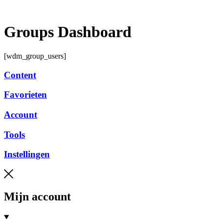
Ga
naar
de
Groups Dashboard
inhoud
[wdm_group_users]
Content
Favorieten
Account
Tools
Instellingen
Mijn account