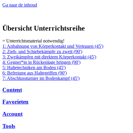
Ga naar de inhoud
Übersicht Unterrichtsreihe
= Unterrichtsmaterial notwendig!
1: Anbahnung von Körperkontakt und Vertrauen (45')
2: Zieh- und Schiebekämpfe zu zweit (90')
3: Zweikämpfen mit direktem Körperkontakt (45')
4: Gegner*in in Rückenlage bringen (90')
5: Haltetechniken am Boden (45')
6: Befreiung aus Haltegriffen (90')
7: Abschlussturnier im Bodenkampf (45')
Content
Favorieten
Account
Tools