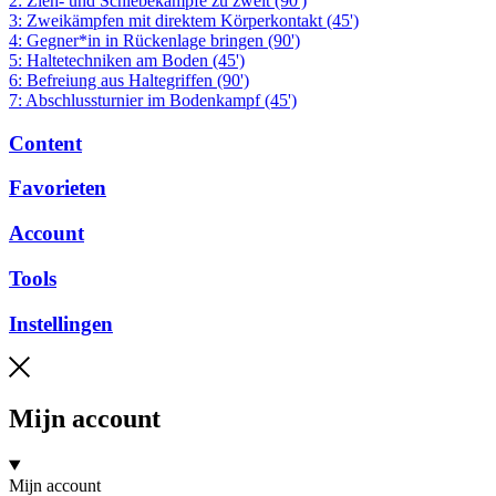
2: Zieh- und Schiebekämpfe zu zweit (90')
3: Zweikämpfen mit direktem Körperkontakt (45')
4: Gegner*in in Rückenlage bringen (90')
5: Haltetechniken am Boden (45')
6: Befreiung aus Haltegriffen (90')
7: Abschlussturnier im Bodenkampf (45')
Content
Favorieten
Account
Tools
Instellingen
Mijn account
Mijn account