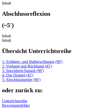
Inhalt
Abschlussreflexion
(~5')
Inhalt
Inhalt
Übersicht Unterrichtsreihe
1: Schläger- und Ballgewöhnung (90')
2: Vorhand und Rückhand (45')
3: Speckbrett-Squash (90')
4: Das Doppel (45')
5: Abschlussturnier (90')
oder zurück zu:
Unterrichtsreihe
Bewegungsfelder