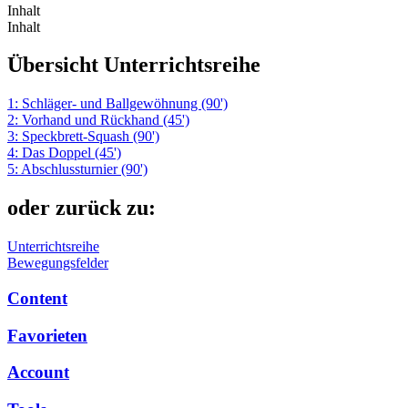
Inhalt
Inhalt
Übersicht Unterrichtsreihe
1: Schläger- und Ballgewöhnung (90')
2: Vorhand und Rückhand (45')
3: Speckbrett-Squash (90')
4: Das Doppel (45')
5: Abschlussturnier (90')
oder zurück zu:
Unterrichtsreihe
Bewegungsfelder
Content
Favorieten
Account