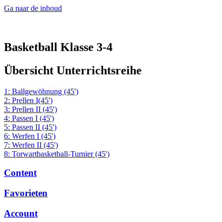
Ga naar de inhoud
Basketball Klasse 3-4
Übersicht Unterrichtsreihe
1: Ballgewöhnung (45')
2: Prellen I(45')
3: Prellen II (45')
4: Passen I (45')
5: Passen II (45')
6: Werfen I (45')
7: Werfen II (45')
8: Torwartbasketball-Turnier (45')
Content
Favorieten
Account