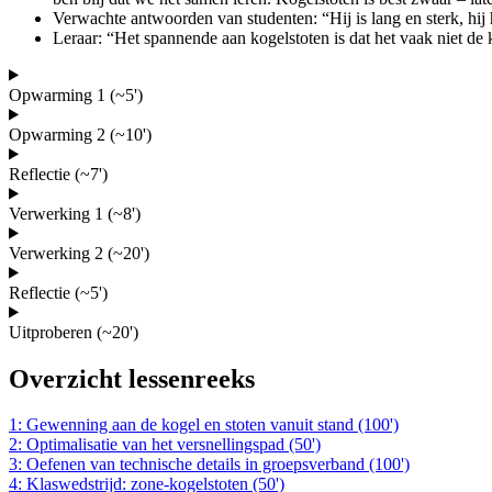
Verwachte antwoorden van studenten: “Hij is lang en sterk, hij 
Leraar: “Het spannende aan kogelstoten is dat het vaak niet de k
Opwarming 1 (~5')
Opwarming 2 (~10')
Reflectie (~7')
Verwerking 1 (~8')
Verwerking 2 (~20')
Reflectie (~5')
Uitproberen (~20')
Overzicht lessenreeks
1: Gewenning aan de kogel en stoten vanuit stand (100')
2: Optimalisatie van het versnellingspad (50')
3: Oefenen van technische details in groepsverband (100')
4: Klaswedstrijd: zone-kogelstoten (50')