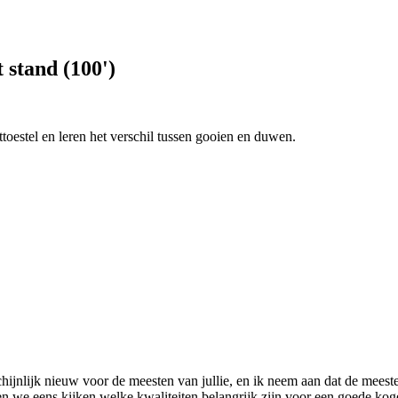
 stand (100')
toestel en leren het verschil tussen gooien en duwen.
hijnlijk nieuw voor de meesten van jullie, en ik neem aan dat de meeste
ten we eens kijken welke kwaliteiten belangrijk zijn voor een goede koge