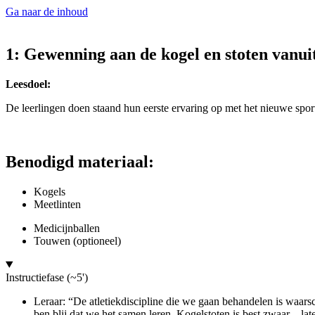
Ga naar de inhoud
1: Gewenning aan de kogel en stoten vanuit
Leesdoel:
De leerlingen doen staand hun eerste ervaring op met het nieuwe sport
Benodigd materiaal:
Kogels
Meetlinten
Medicijnballen
Touwen (optioneel)
Instructiefase (~5')
Leraar: “De atletiekdiscipline die we gaan behandelen is waarsc
ben blij dat we het samen leren. Kogelstoten is best zwaar – la