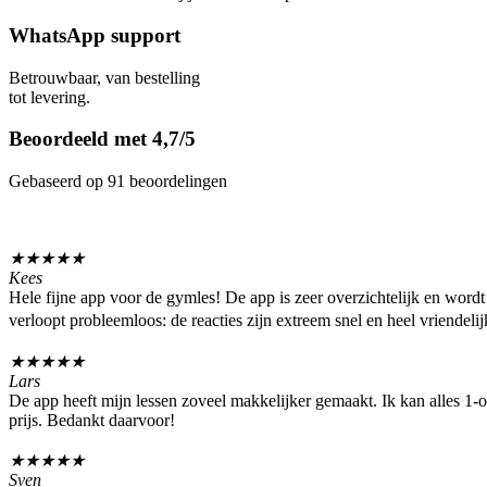
WhatsApp support
Betrouwbaar, van bestelling
tot levering.
Beoordeeld met 4,7/5
Gebaseerd op 91 beoordelingen
★
★
★
★
★
Kees
Hele fijne app voor de gymles! De app is zeer overzichtelijk en word
verloopt probleemloos: de reacties zijn extreem snel en heel vriendelij
★
★
★
★
★
Lars
De app heeft mijn lessen zoveel makkelijker gemaakt. Ik kan alles 1-op
prijs. Bedankt daarvoor!
★
★
★
★
★
Sven