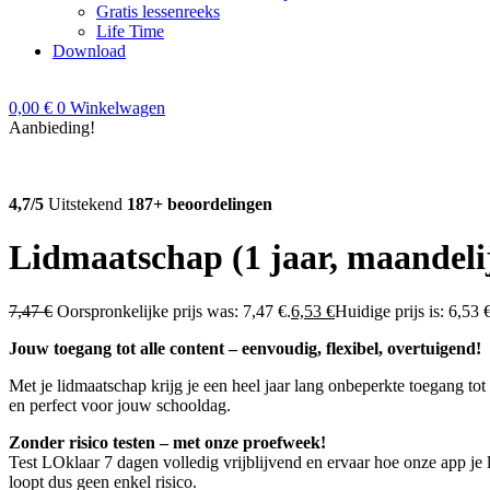
Gratis lessenreeks
Life Time
Download
0,00
€
0
Winkelwagen
Aanbieding!
4,7/5
Uitstekend
187+ beoordelingen
Lidmaatschap (1 jaar, maandeli
7,47
€
Oorspronkelijke prijs was: 7,47 €.
6,53
€
Huidige prijs is: 6,53 
Jouw toegang tot alle content – eenvoudig, flexibel, overtuigend!
Met je lidmaatschap krijg je een heel jaar lang onbeperkte toegang to
en perfect voor jouw schooldag.
Zonder risico testen – met onze proefweek!
Test LOklaar 7 dagen volledig vrijblijvend en ervaar hoe onze app je l
loopt dus geen enkel risico.