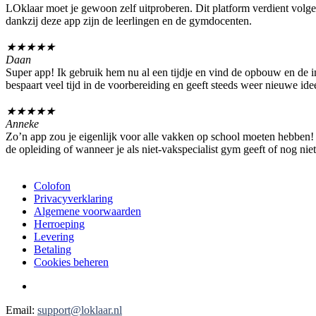
LOklaar moet je gewoon zelf uitproberen. Dit platform verdient volge
dankzij deze app zijn de leerlingen en de gymdocenten.
★
★
★
★
★
Daan
Super app! Ik gebruik hem nu al een tijdje en vind de opbouw en de inh
bespaart veel tijd in de voorbereiding en geeft steeds weer nieuwe ide
★
★
★
★
★
Anneke
Zo’n app zou je eigenlijk voor alle vakken op school moeten hebben! D
de opleiding of wanneer je als niet-vakspecialist gym geeft of nog nie
Colofon
Privacyverklaring
Algemene voorwaarden
Herroeping
Levering
Betaling
Cookies beheren
Email:
support@loklaar.nl