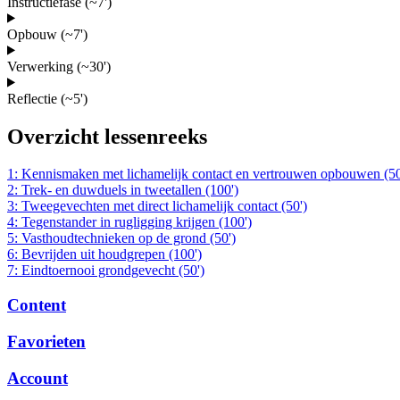
Instructiefase (~7')
Opbouw (~7')
Verwerking (~30')
Reflectie (~5')
Overzicht lessenreeks
1: Kennismaken met lichamelijk contact en vertrouwen opbouwen (50
2: Trek- en duwduels in tweetallen (100')
3: Tweegevechten met direct lichamelijk contact (50')
4: Tegenstander in rugligging krijgen (100')
5: Vasthoudtechnieken op de grond (50')
6: Bevrijden uit houdgrepen (100')
7: Eindtoernooi grondgevecht (50')
Content
Favorieten
Account